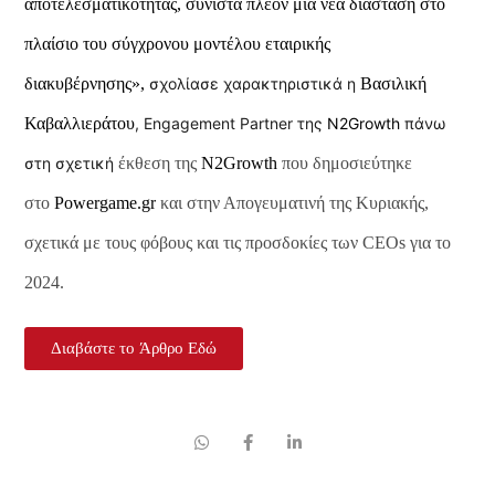
αποτελεσματικότητας, συνιστά πλέον μια νέα διάσταση στο
πλαίσιο του σύγχρονου μοντέλου εταιρικής
διακυβέρνησης»,
σχολίασε χαρακτηριστικά η
Β
ασιλική
Καβαλλιεράτου
, Engagement Partner της
N2Growth
πάνω
στη σχετική
έκθεση της
N2Growth
που δημοσιεύτηκε
στο
Powergame.gr
και στην Απογευματινή της Κυριακής,
σχετικά με τους φόβους και τις προσδοκίες των CEOs για το
2024.
Διαβάστε το Άρθρο Εδώ