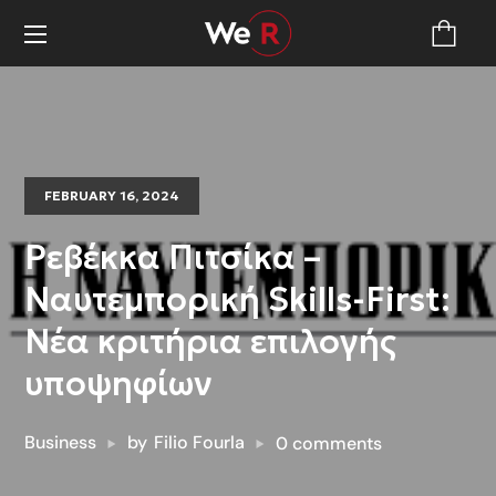
FEBRUARY 16, 2024
Ρεβέκκα Πιτσίκα –
Ναυτεμπορική Skills-First:
Νέα κριτήρια επιλογής
υποψηφίων
Business
by
Filio Fourla
0 comments