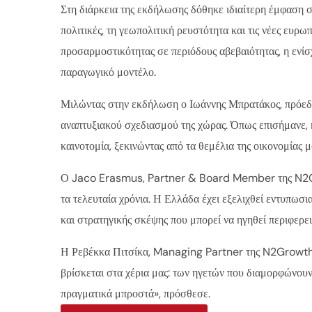
Στη διάρκεια της εκδήλωσης δόθηκε ιδιαίτερη έμφαση 
πολιτικές, τη γεωπολιτική ρευστότητα και τις νέες ευρ
προσαρμοστικότητας σε περιόδους αβεβαιότητας, η ενίσ
παραγωγικό μοντέλο.
Μιλώντας στην εκδήλωση ο Ιωάννης Μπρατάκος, πρόεδρ
αναπτυξιακού σχεδιασμού της χώρας. Όπως επισήμανε, η
καινοτομία, ξεκινώντας από τα θεμέλια της οικονομίας μ
Ο Jaco Erasmus, Partner & Board Member της N2Growt
τα τελευταία χρόνια. Η Ελλάδα έχει εξελιχθεί εντυπωσ
και στρατηγικής σκέψης που μπορεί να ηγηθεί περιφερει
Η Ρεβέκκα Πιτσίκα, Managing Partner της N2Growth G
βρίσκεται στα χέρια μας: των ηγετών που διαμορφώνου
πραγματικά μπροστά», πρόσθεσε.