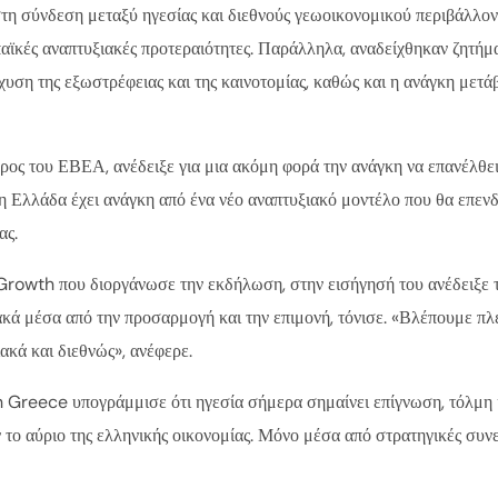
στη σύνδεση μεταξύ ηγεσίας και διεθνούς γεωοικονομικού περιβάλλον
ωπαϊκές αναπτυξιακές προτεραιότητες. Παράλληλα, αναδείχθηκαν ζητήμ
χυση της εξωστρέφειας και της καινοτομίας, καθώς και η ανάγκη μετά
ος του ΕΒΕΑ, ανέδειξε για μια ακόμη φορά την ανάγκη να επανέλθει
 Ελλάδα έχει ανάγκη από ένα νέο αναπτυξιακό μοντέλο που θα επενδ
ας.
h που διοργάνωσε την εκδήλωση, στην εισήγησή του ανέδειξε τον 
ιακά μέσα από την προσαρμογή και την επιμονή, τόνισε. «Βλέπουμε πλ
ακά και διεθνώς», ανέφερε.
reece υπογράμμισε ότι ηγεσία σήμερα σημαίνει επίγνωση, τόλμη κα
ν το αύριο της ελληνικής οικονομίας. Μόνο μέσα από στρατηγικές σ