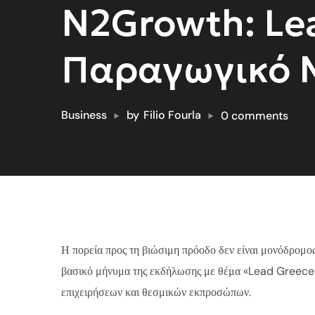
N2Growth: Lea
Παραγωγικό Μ
Business
by
Filio Fourla
0 comments
Η πορεία προς τη βιώσιμη πρόοδο δεν είναι μονόδρομος
βασικό μήνυμα της εκδήλωσης με θέμα «Lead Greec
επιχειρήσεων και θεσμικών εκπροσώπων.