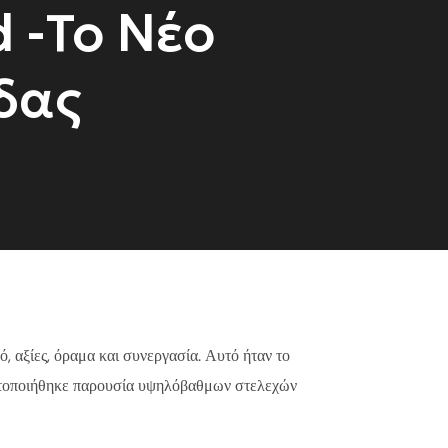
 -Το Νέο
δας
 αξίες, όραμα και συνεργασία. Αυτό ήταν το
οποιήθηκε παρουσία υψηλόβαθμων στελεχών