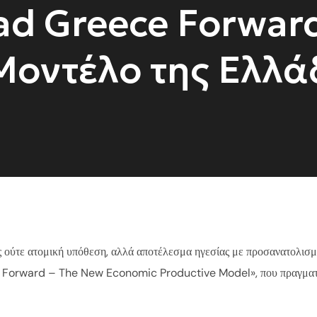
d Greece Forward
οντέλο της Ελλά
 ούτε ατομική υπόθεση, αλλά αποτέλεσμα ηγεσίας με προσανατολισμό,
e Forward – The New Economic Productive Model», που πραγματ