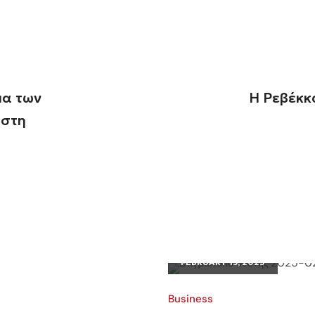
μα των
Η Ρεβέκκ
 στη
FEBRUARY 13, 2025
Business