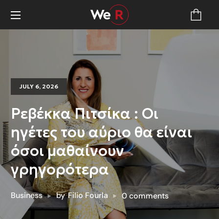
JULY 6, 2026
Ρεβέκκα Πιτσίκα : Οι
ηγέτες του αύριο θα είναι
όσοι μαθαίνουν
γρηγορότερα
Business
by
Filio Fourla
0 comments