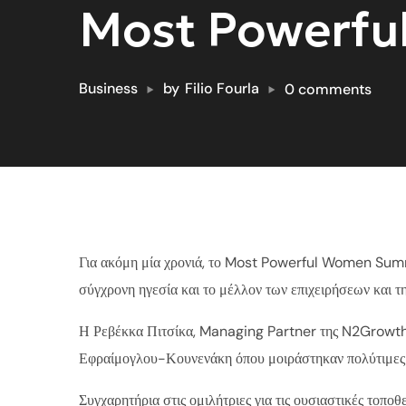
Most Powerfu
Business
by
Filio Fourla
0 comments
Για ακόμη μία χρονιά, το Most Powerful Women Summi
σύγχρονη ηγεσία και το μέλλον των επιχειρήσεων και τη
Η Ρεβέκκα Πιτσίκα, Managing Partner της N2Growth G
Εφραίμογλου-Κουνενάκη όπου μοιράστηκαν πολύτιμες σκέψ
Συγχαρητήρια στις ομιλήτριες για τις ουσιαστικές τοπο