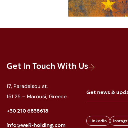
JULY 29, 2025
Business
Get In Touch With Us
ιρία για τις
Δαπάνες άμυνας κ
 Πιτσίκα
της Ρεβέκκας Πι
17, Paradeisou st.
151 25 – Marousi, Greece
Read More
+30 210 6838618
Linkedin
Instag
info@weR-holding.com