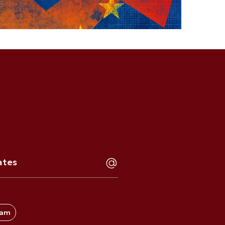
αι οικονομικές προκλήσεις-
τσίκα στη Ναυτεμπορική
ram