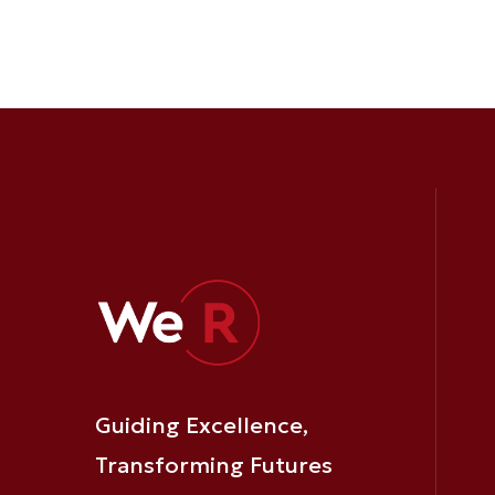
MAY 20, 2024
Business
“Η παγκόσμια ρευστότητα ευκα
επιχειρήσεις.” – της Ρεβέκκας
Read More
Guiding Excellence,
Transforming Futures